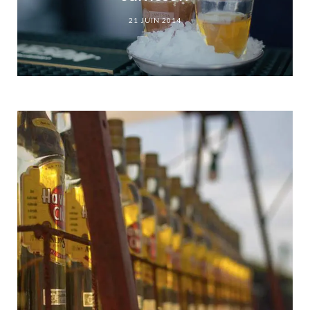
21 JUIN 2014
The Macallan s’installe sur le
rooftop du Peninsula Paris pour
l’été
Le rooftop du Peninsula Paris,…