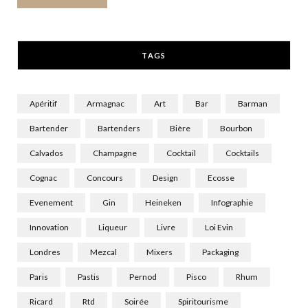
k
e
a
r
m
TAGS
)
Apéritif
Armagnac
Art
Bar
Barman
Bartender
Bartenders
Bière
Bourbon
Calvados
Champagne
Cocktail
Cocktails
Cognac
Concours
Design
Ecosse
Evenement
Gin
Heineken
Infographie
Innovation
Liqueur
Livre
Loi Evin
Londres
Mezcal
Mixers
Packaging
Paris
Pastis
Pernod
Pisco
Rhum
Ricard
Rtd
Soirée
Spiritourisme