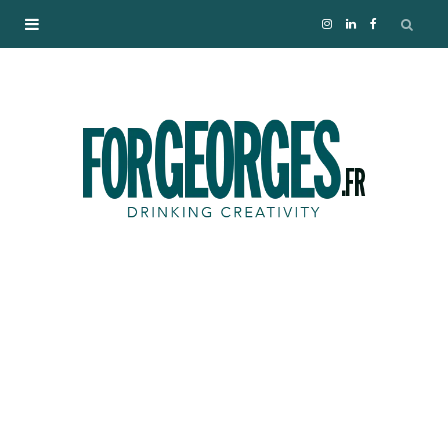
I
L
F
n
i
a
s
n
c
t
k
e
a
e
b
g
d
o
r
I
o
a
n
k
m