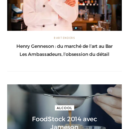
Squadron 303 lance The Blend of
Midnight, sa première cuvée depuis
son rachat
Squadron 303 sort The Blend…
BARTENDERS
Henry Genneson : du marché de l’art au Bar
Les Ambassadeurs, l’obsession du détail
The Singleton dévoile un nouveau
packaging pour sa gamme de
single malts
ALCOOL
La marque de whisky écossais…
FoodStock 2014 avec
Jameson