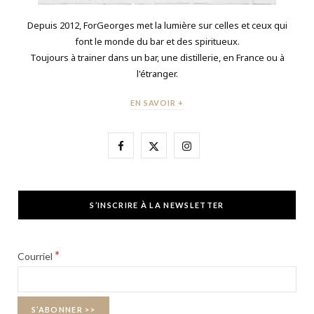
Depuis 2012, ForGeorges met la lumière sur celles et ceux qui
font le monde du bar et des spiritueux.
Toujours à trainer dans un bar, une distillerie, en France ou à
l'étranger.
EN SAVOIR +
F
X
I
a
(
n
c
T
s
S’INSCRIRE À LA NEWSLETTER
e
w
t
b
i
a
*
Courriel
o
t
g
o
t
r