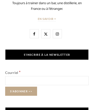
Toujours à trainer dans un bar, une distillerie, en
France ou à l'étranger.
EN SAVOIR +
F
X
I
a
(
n
c
T
s
S’INSCRIRE À LA NEWSLETTER
e
w
t
b
i
a
*
Courriel
o
t
g
o
t
r
k
e
a
r
m