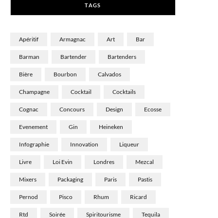
TAGS
)
Apéritif
Armagnac
Art
Bar
Barman
Bartender
Bartenders
Bière
Bourbon
Calvados
Champagne
Cocktail
Cocktails
Cognac
Concours
Design
Ecosse
Evenement
Gin
Heineken
Infographie
Innovation
Liqueur
Livre
Loi Evin
Londres
Mezcal
Mixers
Packaging
Paris
Pastis
Pernod
Pisco
Rhum
Ricard
Rtd
Soirée
Spiritourisme
Tequila