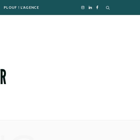
PLOUF ! L’AGENCE
I
L
F
n
i
a
s
n
c
t
k
e
a
e
b
g
d
o
r
I
o
a
n
k
m