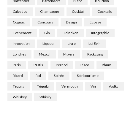
Bartender
Bartenders
Bière
Bourbon
Calvados
Champagne
Cocktail
Cocktails
Cognac
Concours
Design
Ecosse
Evenement
Gin
Heineken
Infographie
Innovation
Liqueur
Livre
Loi Evin
Londres
Mezcal
Mixers
Packaging
Paris
Pastis
Pernod
Pisco
Rhum
Ricard
Rtd
Soirée
Spiritourisme
Tequila
Téquila
Vermouth
Vin
Vodka
Whiskey
Whisky