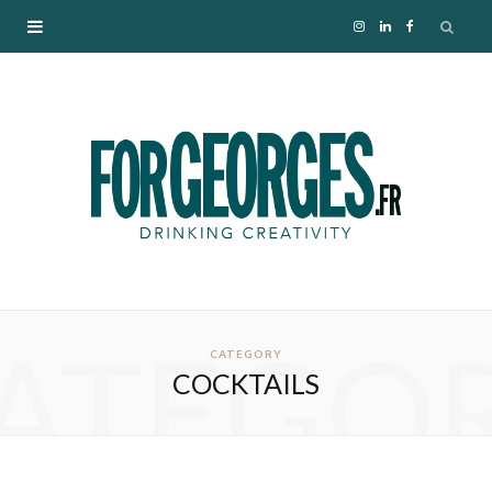
I
L
F
n
i
a
s
n
c
t
k
e
a
e
b
g
d
o
ATEGO
r
I
o
CATEGORY
COCKTAILS
a
n
k
m