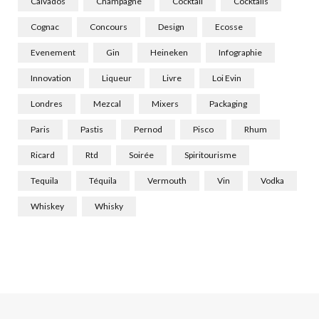
Calvados
Champagne
Cocktail
Cocktails
Cognac
Concours
Design
Ecosse
Evenement
Gin
Heineken
Infographie
Innovation
Liqueur
Livre
Loi Evin
Londres
Mezcal
Mixers
Packaging
Paris
Pastis
Pernod
Pisco
Rhum
Ricard
Rtd
Soirée
Spiritourisme
Tequila
Téquila
Vermouth
Vin
Vodka
Whiskey
Whisky