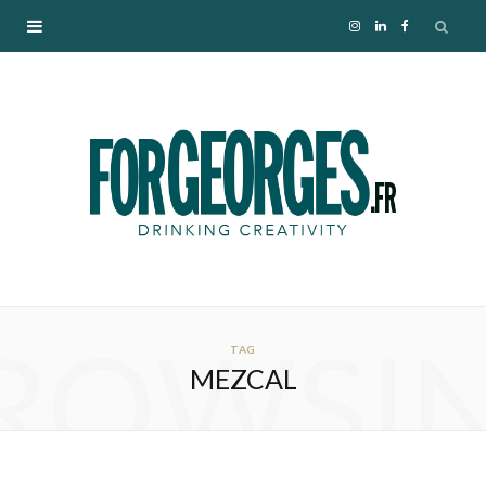
I
L
F
n
i
a
s
n
c
t
k
e
a
e
b
g
d
o
ROWSI
r
I
o
TAG
MEZCAL
a
n
k
m