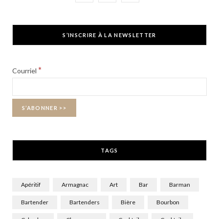
a
(
n
c
T
s
S’INSCRIRE À LA NEWSLETTER
e
w
t
b
i
a
*
Courriel
o
t
g
o
t
r
k
e
a
r
m
TAGS
)
Apéritif
Armagnac
Art
Bar
Barman
Bartender
Bartenders
Bière
Bourbon