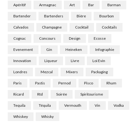
Apéritif
Armagnac
Art
Bar
Barman
Bartender
Bartenders
Bière
Bourbon
Calvados
Champagne
Cocktail
Cocktails
Cognac
Concours
Design
Ecosse
Evenement
Gin
Heineken
Infographie
Innovation
Liqueur
Livre
Loi Evin
Londres
Mezcal
Mixers
Packaging
Paris
Pastis
Pernod
Pisco
Rhum
Ricard
Rtd
Soirée
Spiritourisme
Tequila
Téquila
Vermouth
Vin
Vodka
Whiskey
Whisky