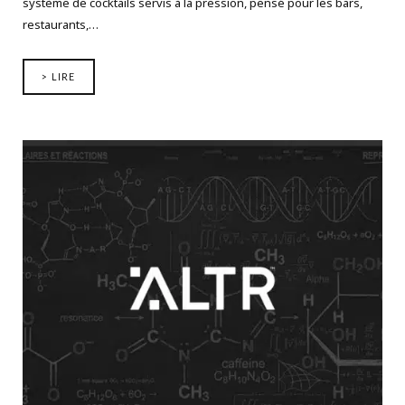
système de cocktails servis à la pression, pensé pour les bars,
restaurants,…
> LIRE