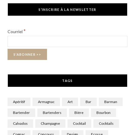
c
T
s
S’INSCRIRE À LA NEWSLETTER
e
w
t
b
i
a
*
Courriel
o
t
g
o
t
r
k
e
a
r
m
TAGS
)
Apéritif
Armagnac
Art
Bar
Barman
Bartender
Bartenders
Bière
Bourbon
Calvados
Champagne
Cocktail
Cocktails
Cognac
Concours
Design
Ecosse