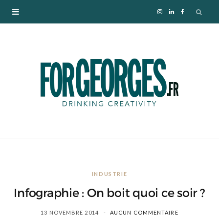
I
L
F
n
i
a
s
n
c
t
k
e
a
e
b
g
d
o
r
I
o
INDUSTRIE
a
n
k
Infographie : On boit quoi ce soir ?
m
13 NOVEMBRE 2014
AUCUN COMMENTAIRE