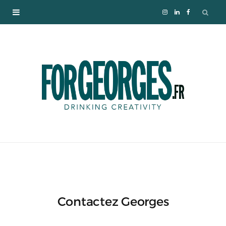
I
L
F
n
i
a
s
n
c
t
k
e
a
e
b
g
d
o
r
I
o
a
n
k
Contactez Georges
m