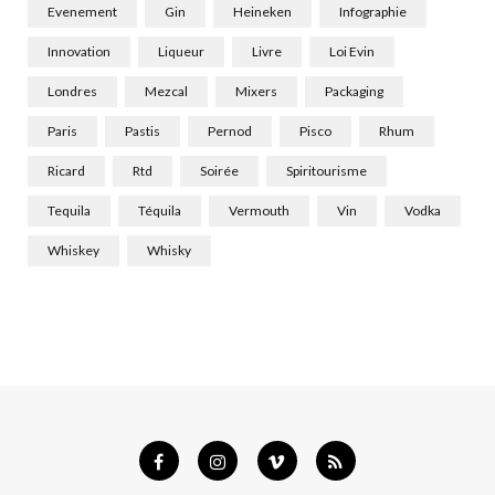
Evenement
Gin
Heineken
Infographie
Innovation
Liqueur
Livre
Loi Evin
Londres
Mezcal
Mixers
Packaging
Paris
Pastis
Pernod
Pisco
Rhum
Ricard
Rtd
Soirée
Spiritourisme
Tequila
Téquila
Vermouth
Vin
Vodka
Whiskey
Whisky