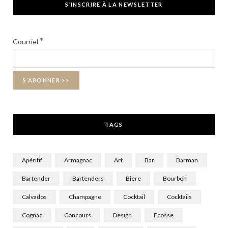
S’INSCRIRE À LA NEWSLETTER
e
w
t
b
i
a
*
Courriel
o
t
g
o
t
r
k
e
a
r
m
TAGS
)
Apéritif
Armagnac
Art
Bar
Barman
Bartender
Bartenders
Bière
Bourbon
Calvados
Champagne
Cocktail
Cocktails
Cognac
Concours
Design
Ecosse