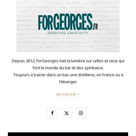
Depuis 2012, ForGeorges met la lumière sur celles et ceux qui
font le monde du bar et des spiritueux.
Toujours à trainer dans un bar, une distillerie, en France ou à
l'étranger.
EN SAVOIR +
F
X
I
a
(
n
c
T
s