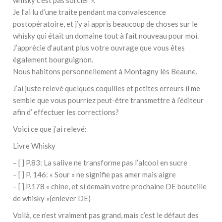
whisky c’est pas sorcier ».
Je l’ai lu d’une traite pendant ma convalescence
postopératoire, et j’y ai appris beaucoup de choses sur le
whisky qui était un domaine tout à fait nouveau pour moi.
J’apprécie d’autant plus votre ouvrage que vous êtes
également bourguignon.
Nous habitons personnellement à Montagny lès Beaune.
J’ai juste relevé quelques coquilles et petites erreurs il me
semble que vous pourriez peut-être transmettre à l’éditeur
afin d’ effectuer les corrections?
Voici ce que j’ai relevé:
Livre Whisky
– [ ] P.83: La salive ne transforme pas l’alcool en sucre
– [ ] P. 146: « Sour » ne signifie pas amer mais aigre
– [ ] P.178 « chine, et si demain votre prochaine DE bouteille
de whisky »(enlever DE)
Voilà, ce n’est vraiment pas grand, mais c’est le défaut des