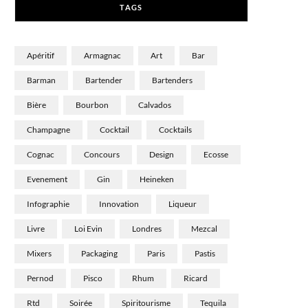
TAGS
)
Apéritif
Armagnac
Art
Bar
Barman
Bartender
Bartenders
Bière
Bourbon
Calvados
Champagne
Cocktail
Cocktails
Cognac
Concours
Design
Ecosse
Evenement
Gin
Heineken
Infographie
Innovation
Liqueur
Livre
Loi Evin
Londres
Mezcal
Mixers
Packaging
Paris
Pastis
Pernod
Pisco
Rhum
Ricard
Rtd
Soirée
Spiritourisme
Tequila