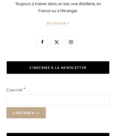
Toujours à trainer dans un bar, une distillerie, en
France ou à l'étranger.
EN SAVOIR +
F
X
I
a
(
n
c
T
s
S’INSCRIRE À LA NEWSLETTER
e
w
t
b
i
a
*
Courriel
o
t
g
o
t
r
k
e
a
r
m