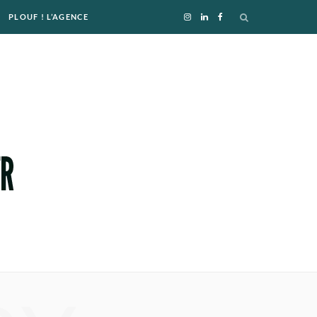
PLOUF ! L’AGENCE
I
L
F
n
i
a
s
n
c
t
k
e
a
e
b
g
d
o
r
I
o
a
n
k
m