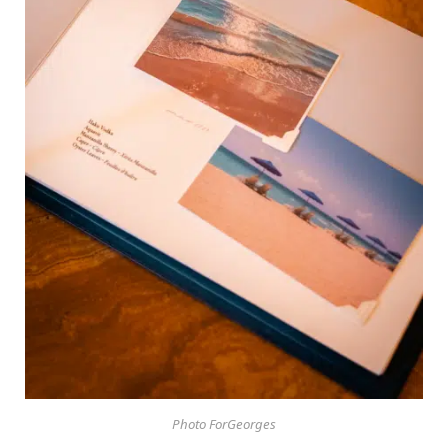
Photo ForGeorges