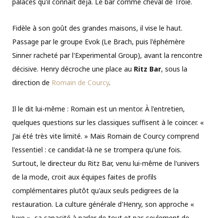
palaces qu'il connaît déjà. Le bar comme cheval de Troie.
Fidèle à son goût des grandes maisons, il vise le haut.
Passage par le groupe Evok (Le Brach, puis l'éphémère
Sinner racheté par l'Experimental Group), avant la rencontre
décisive. Henry décroche une place au
Ritz Bar
, sous la
direction de
Romain de Courcy
.
Il le dit lui-même : Romain est un mentor. À l'entretien,
quelques questions sur les classiques suffisent à le coincer. «
J'ai été très vite limité. » Mais Romain de Courcy comprend
l'essentiel : ce candidat-là ne se trompera qu'une fois.
Surtout, le directeur du Ritz Bar, venu lui-même de l'univers
de la mode, croit aux équipes faites de profils
complémentaires plutôt qu'aux seuls pedigrees de la
restauration. La culture générale d'Henry, son approche «
luxe », sa capacité à parler de tout et pas seulement de