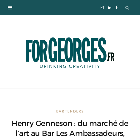
I
L
F
n
i
a
s
n
c
t
k
e
a
e
b
g
d
o
r
I
o
BARTENDERS
a
n
k
Henry Genneson : du marché de
m
l’art au Bar Les Ambassadeurs,