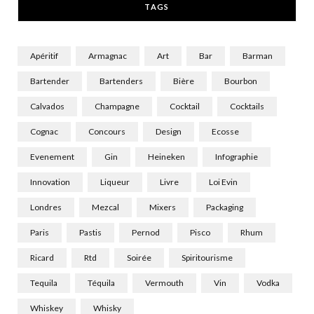
TAGS
)
Apéritif
Armagnac
Art
Bar
Barman
Bartender
Bartenders
Bière
Bourbon
Calvados
Champagne
Cocktail
Cocktails
Cognac
Concours
Design
Ecosse
Evenement
Gin
Heineken
Infographie
Innovation
Liqueur
Livre
Loi Evin
Londres
Mezcal
Mixers
Packaging
Paris
Pastis
Pernod
Pisco
Rhum
Ricard
Rtd
Soirée
Spiritourisme
Tequila
Téquila
Vermouth
Vin
Vodka
Whiskey
Whisky