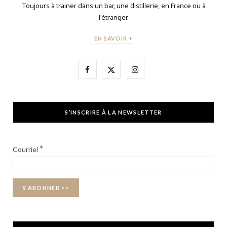
Toujours à trainer dans un bar, une distillerie, en France ou à
l'étranger.
EN SAVOIR +
F
X
I
a
(
n
c
T
s
S’INSCRIRE À LA NEWSLETTER
e
w
t
b
i
a
*
Courriel
o
t
g
o
t
r
k
e
a
r
m