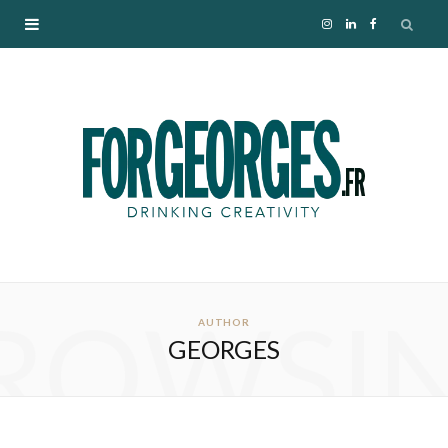
I
L
F
n
i
a
s
n
c
t
k
e
a
e
b
g
d
o
ROWSI
r
I
o
AUTHOR
GEORGES
a
n
k
m