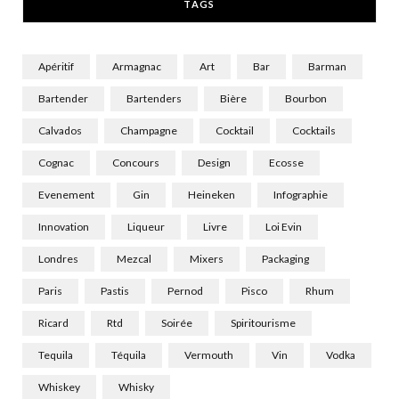
TAGS
)
Apéritif
Armagnac
Art
Bar
Barman
Bartender
Bartenders
Bière
Bourbon
Calvados
Champagne
Cocktail
Cocktails
Cognac
Concours
Design
Ecosse
Evenement
Gin
Heineken
Infographie
Innovation
Liqueur
Livre
Loi Evin
Londres
Mezcal
Mixers
Packaging
Paris
Pastis
Pernod
Pisco
Rhum
Ricard
Rtd
Soirée
Spiritourisme
Tequila
Téquila
Vermouth
Vin
Vodka
Whiskey
Whisky