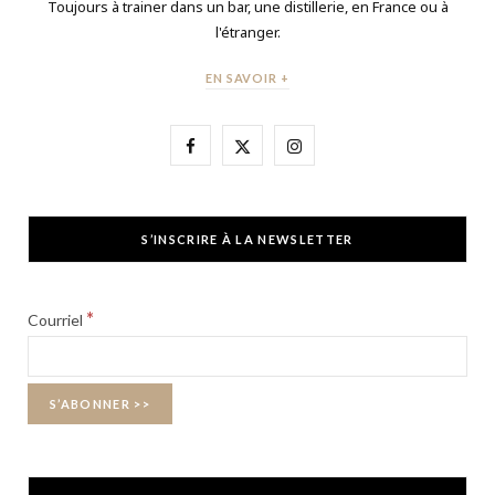
Toujours à trainer dans un bar, une distillerie, en France ou à
l'étranger.
EN SAVOIR +
F
X
I
a
(
n
c
T
s
S’INSCRIRE À LA NEWSLETTER
e
w
t
b
i
a
*
Courriel
o
t
g
o
t
r
k
e
a
r
m