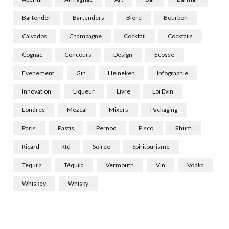
Bartender
Bartenders
Bière
Bourbon
Calvados
Champagne
Cocktail
Cocktails
Cognac
Concours
Design
Ecosse
Evenement
Gin
Heineken
Infographie
Innovation
Liqueur
Livre
Loi Evin
Londres
Mezcal
Mixers
Packaging
Paris
Pastis
Pernod
Pisco
Rhum
Ricard
Rtd
Soirée
Spiritourisme
Tequila
Téquila
Vermouth
Vin
Vodka
Whiskey
Whisky