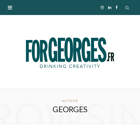
I
L
F
n
i
a
s
n
c
t
k
e
a
e
b
g
d
o
ROWSI
r
I
o
AUTHOR
GEORGES
a
n
k
m