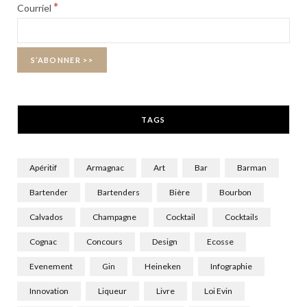
b
i
a
*
Courriel
o
t
g
o
t
r
k
e
a
r
m
TAGS
)
Apéritif
Armagnac
Art
Bar
Barman
Bartender
Bartenders
Bière
Bourbon
Calvados
Champagne
Cocktail
Cocktails
Cognac
Concours
Design
Ecosse
Evenement
Gin
Heineken
Infographie
Innovation
Liqueur
Livre
Loi Evin