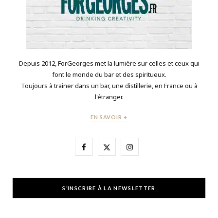
Depuis 2012, ForGeorges met la lumière sur celles et ceux qui
font le monde du bar et des spiritueux.
Toujours à trainer dans un bar, une distillerie, en France ou à
l'étranger.
EN SAVOIR +
F
X
I
a
(
n
c
T
s
S’INSCRIRE À LA NEWSLETTER
e
w
t