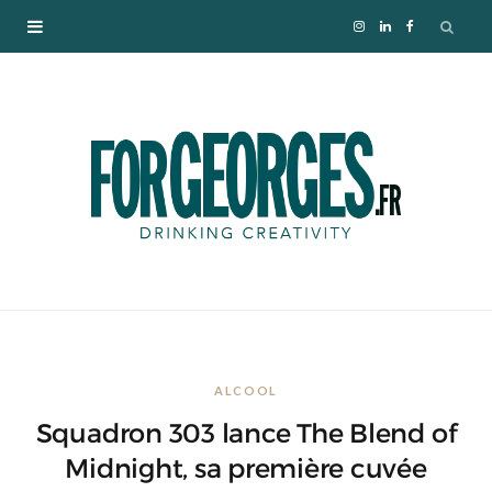
I
L
F
n
i
a
s
n
c
t
k
e
a
e
b
g
d
o
r
I
o
ALCOOL
a
n
k
Squadron 303 lance The Blend of
m
Midnight, sa première cuvée