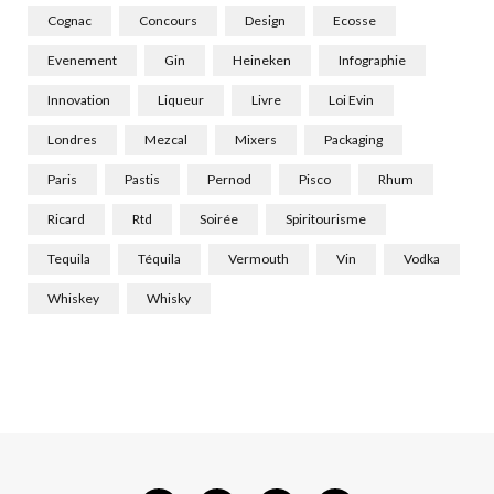
Cognac
Concours
Design
Ecosse
Evenement
Gin
Heineken
Infographie
Innovation
Liqueur
Livre
Loi Evin
Londres
Mezcal
Mixers
Packaging
Paris
Pastis
Pernod
Pisco
Rhum
Ricard
Rtd
Soirée
Spiritourisme
Tequila
Téquila
Vermouth
Vin
Vodka
Whiskey
Whisky