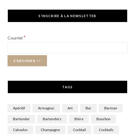
a
(
n
c
T
s
S’INSCRIRE À LA NEWSLETTER
e
w
t
b
i
a
*
Courriel
o
t
g
o
t
r
k
e
a
r
m
TAGS
)
Apéritif
Armagnac
Art
Bar
Barman
Bartender
Bartenders
Bière
Bourbon
Calvados
Champagne
Cocktail
Cocktails