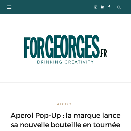
I
L
F
n
i
a
s
n
c
t
k
e
a
e
b
g
d
o
r
I
o
ALCOOL
a
n
k
Aperol Pop-Up : la marque lance
m
sa nouvelle bouteille en tournée