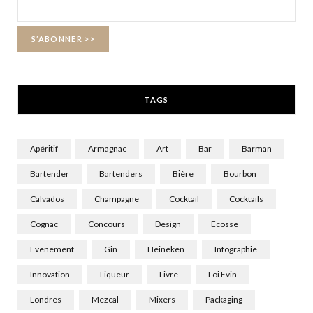
o
t
g
o
t
r
k
e
a
r
m
TAGS
)
Apéritif
Armagnac
Art
Bar
Barman
Bartender
Bartenders
Bière
Bourbon
Calvados
Champagne
Cocktail
Cocktails
Cognac
Concours
Design
Ecosse
Evenement
Gin
Heineken
Infographie
Innovation
Liqueur
Livre
Loi Evin
Londres
Mezcal
Mixers
Packaging