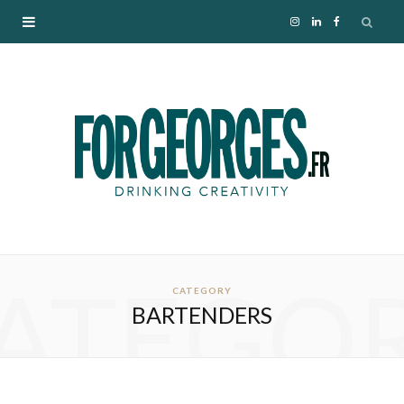
I
L
F
n
i
a
s
n
c
t
k
e
a
e
b
g
d
o
ATEGO
r
I
o
CATEGORY
BARTENDERS
a
n
k
m