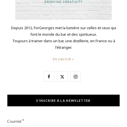
Depuis 2012, ForGeorges met la lumière sur celles et ceux qui
font le monde du bar et des spiritueux.
Toujours à trainer dans un bar, une distillerie, en France ou à
l'étranger.
EN SAVOIR +
F
X
I
a
(
n
c
T
s
S’INSCRIRE À LA NEWSLETTER
e
w
t
b
i
a
*
Courriel