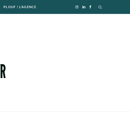
PLOUF ! L’AGENCE
I
L
F
n
i
a
s
n
c
t
k
e
a
e
b
g
d
o
r
I
o
a
n
k
m