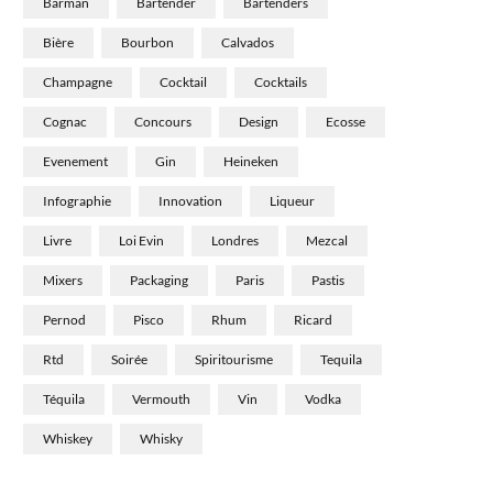
Barman
Bartender
Bartenders
Bière
Bourbon
Calvados
Champagne
Cocktail
Cocktails
Cognac
Concours
Design
Ecosse
Evenement
Gin
Heineken
Infographie
Innovation
Liqueur
Livre
Loi Evin
Londres
Mezcal
Mixers
Packaging
Paris
Pastis
Pernod
Pisco
Rhum
Ricard
Rtd
Soirée
Spiritourisme
Tequila
Téquila
Vermouth
Vin
Vodka
Whiskey
Whisky