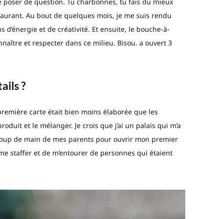
e poser de question. Tu charbonnes, tu fais du mieux
aurant. Au bout de quelques mois, je me suis rendu
s d’énergie et de créativité. Et ensuite, le bouche-à-
onnaître et respecter dans ce milieu. Bisou. a ouvert 3
ails ?
 première carte était bien moins élaborée que les
roduit et le mélanger. Je crois que j’ai un palais qui m’a
un coup de main de mes parents pour ouvrir mon premier
 me staffer et de m’entourer de personnes qui étaient