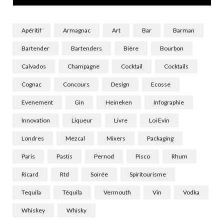
)
Apéritif
Armagnac
Art
Bar
Barman
Bartender
Bartenders
Bière
Bourbon
Calvados
Champagne
Cocktail
Cocktails
Cognac
Concours
Design
Ecosse
Evenement
Gin
Heineken
Infographie
Innovation
Liqueur
Livre
Loi Evin
Londres
Mezcal
Mixers
Packaging
Paris
Pastis
Pernod
Pisco
Rhum
Ricard
Rtd
Soirée
Spiritourisme
Tequila
Téquila
Vermouth
Vin
Vodka
Whiskey
Whisky