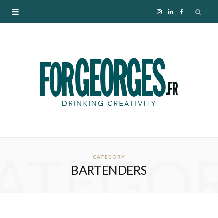
I
L
F
n
i
a
s
n
c
t
k
e
a
e
b
g
d
o
ATEGO
r
I
o
CATEGORY
BARTENDERS
a
n
k
m