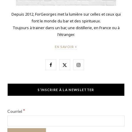
Depuis 2012, ForGeorges met la lumière sur celles et ceux qui
font le monde du bar et des spiritueux.
Toujours à trainer dans un bar, une distillerie, en France ou à
l'étranger.
EN SAVOIR +
F
X
I
a
(
n
c
T
s
S’INSCRIRE À LA NEWSLETTER
e
w
t
b
i
a
*
Courriel
o
t
g
o
t
r