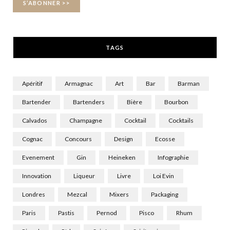
k
e
a
r
m
TAGS
)
Apéritif
Armagnac
Art
Bar
Barman
Bartender
Bartenders
Bière
Bourbon
Calvados
Champagne
Cocktail
Cocktails
Cognac
Concours
Design
Ecosse
Evenement
Gin
Heineken
Infographie
Innovation
Liqueur
Livre
Loi Evin
Londres
Mezcal
Mixers
Packaging
Paris
Pastis
Pernod
Pisco
Rhum