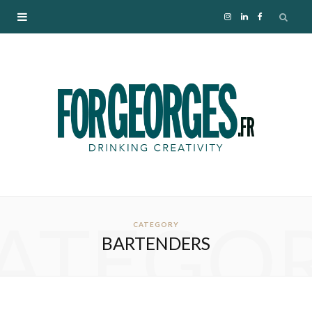
I
L
F
n
i
a
s
n
c
t
k
e
a
e
b
g
d
o
ATEGO
r
I
o
CATEGORY
BARTENDERS
a
n
k
m