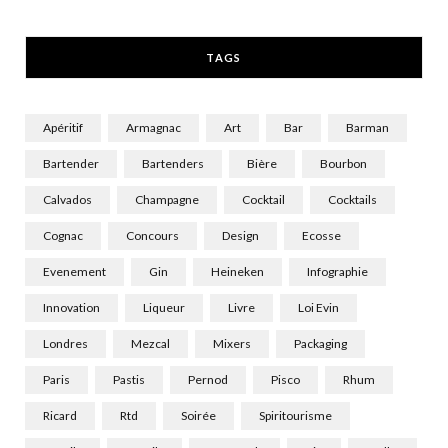
r
m
TAGS
)
Apéritif
Armagnac
Art
Bar
Barman
Bartender
Bartenders
Bière
Bourbon
Calvados
Champagne
Cocktail
Cocktails
Cognac
Concours
Design
Ecosse
Evenement
Gin
Heineken
Infographie
Innovation
Liqueur
Livre
Loi Evin
Londres
Mezcal
Mixers
Packaging
Paris
Pastis
Pernod
Pisco
Rhum
Ricard
Rtd
Soirée
Spiritourisme