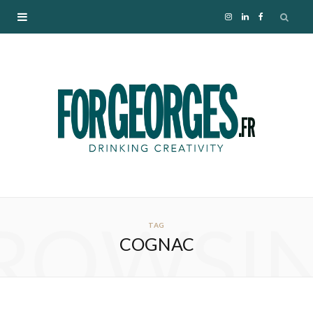
I
L
F
n
i
a
s
n
c
t
k
e
a
e
b
g
d
o
ROWSI
r
I
o
TAG
COGNAC
a
n
k
m