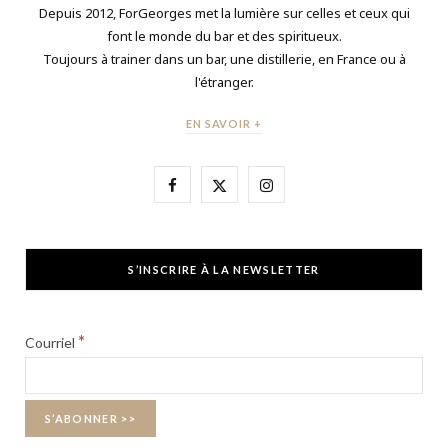
Depuis 2012, ForGeorges met la lumière sur celles et ceux qui
font le monde du bar et des spiritueux.
Toujours à trainer dans un bar, une distillerie, en France ou à
l'étranger.
EN SAVOIR +
F
X
I
a
(
n
c
T
s
S’INSCRIRE À LA NEWSLETTER
e
w
t
b
i
a
*
Courriel
o
t
g
o
t
r
k
e
a