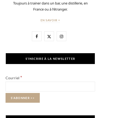
Toujours à trainer dans un bar, une distillerie, en
France ou à l'étranger.
EN SAVOIR +
F
X
I
a
(
n
c
T
s
S’INSCRIRE À LA NEWSLETTER
e
w
t
b
i
a
*
Courriel
o
t
g
o
t
r
k
e
a
r
m