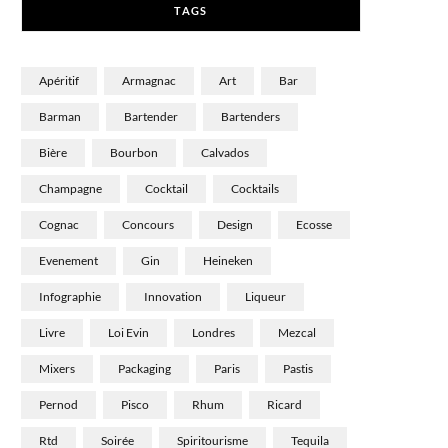
TAGS
)
Apéritif
Armagnac
Art
Bar
Barman
Bartender
Bartenders
Bière
Bourbon
Calvados
Champagne
Cocktail
Cocktails
Cognac
Concours
Design
Ecosse
Evenement
Gin
Heineken
Infographie
Innovation
Liqueur
Livre
Loi Evin
Londres
Mezcal
Mixers
Packaging
Paris
Pastis
Pernod
Pisco
Rhum
Ricard
Rtd
Soirée
Spiritourisme
Tequila