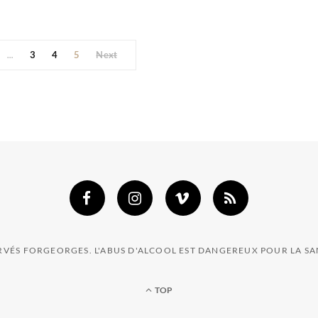
3
4
5
Next
…
ERVÉS FORGEORGES. L'ABUS D'ALCOOL EST DANGEREUX POUR LA 
TOP