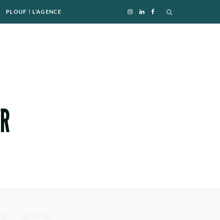
PLOUF ! L’AGENCE
I
L
F
n
i
a
s
n
c
t
k
e
a
e
b
g
d
o
r
I
o
a
n
k
m