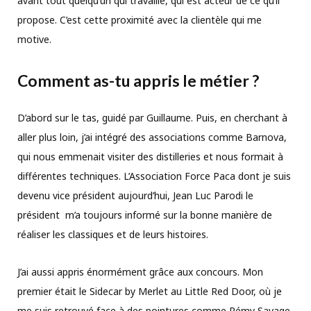
avant tout quelqu’un qui travaille, qui est acteur de ce qu’il
propose. C’est cette proximité avec la clientèle qui me
motive.
Comment as-tu appris le métier ?
D’abord sur le tas, guidé par Guillaume. Puis, en cherchant à
aller plus loin, j’ai intégré des associations comme Barnova,
qui nous emmenait visiter des distilleries et nous formait à
différentes techniques. L’Association Force Paca dont je suis
devenu vice président aujourd’hui, Jean Luc Parodi le
président m’a toujours informé sur la bonne manière de
réaliser les classiques et de leurs histoires.
J’ai aussi appris énormément grâce aux concours. Mon
premier était le Sidecar by Merlet au Little Red Door, où je
me suis retrouvé face à des pointures comme Rémy Savage