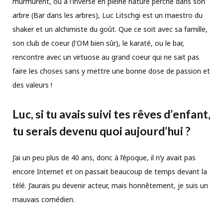
murmurent, ou à l'inverse en pleine nature perché dans son
arbre (Bar dans les arbres), Luc Litschgi est un maestro du
shaker et un alchimiste du goût. Que ce soit avec sa famille,
son club de coeur (l'OM bien sûr), le karaté, ou le bar,
rencontre avec un virtuose au grand coeur qui ne sait pas
faire les choses sans y mettre une bonne dose de passion et
des valeurs !
Luc,
si tu avais suivi tes rêves d
’
enfant,
tu serais devenu quoi aujourd
’
hui ?
J’ai un peu plus de 40 ans, donc à l’époque, il n’y avait pas
encore Internet et on passait beaucoup de temps devant la
télé. J’aurais pu devenir acteur, mais honnêtement, je suis un
mauvais comédien.