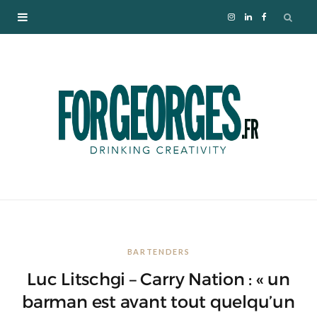
I
L
F
n
i
a
s
n
c
t
k
e
a
e
b
g
d
o
r
I
o
BARTENDERS
a
n
k
Luc Litschgi – Carry Nation : « un
m
barman est avant tout quelqu’un