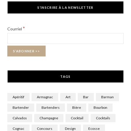
c
T
s
S’INSCRIRE À LA NEWSLETTER
e
w
t
b
i
a
*
Courriel
o
t
g
o
t
r
k
e
a
r
m
TAGS
)
Apéritif
Armagnac
Art
Bar
Barman
Bartender
Bartenders
Bière
Bourbon
Calvados
Champagne
Cocktail
Cocktails
Cognac
Concours
Design
Ecosse