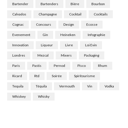
Bartender
Bartenders
Bière
Bourbon
Calvados
Champagne
Cocktail
Cocktails
Cognac
Concours
Design
Ecosse
Evenement
Gin
Heineken
Infographie
Innovation
Liqueur
Livre
Loi Evin
Londres
Mezcal
Mixers
Packaging
Paris
Pastis
Pernod
Pisco
Rhum
Ricard
Rtd
Soirée
Spiritourisme
Tequila
Téquila
Vermouth
Vin
Vodka
Whiskey
Whisky