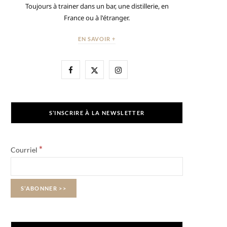
Toujours à trainer dans un bar, une distillerie, en
France ou à l'étranger.
EN SAVOIR +
F
X
I
a
(
n
c
T
s
S’INSCRIRE À LA NEWSLETTER
e
w
t
b
i
a
*
Courriel
o
t
g
o
t
r
k
e
a
r
m