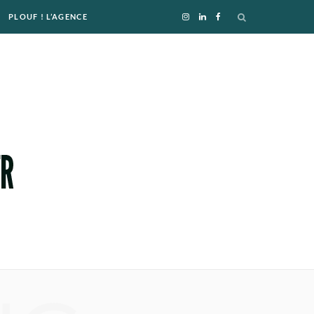
PLOUF ! L’AGENCE
I
L
F
n
i
a
s
n
c
t
k
e
a
e
b
g
d
o
r
I
o
a
n
k
m