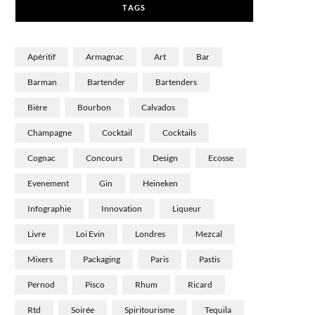
TAGS
)
Apéritif
Armagnac
Art
Bar
Barman
Bartender
Bartenders
Bière
Bourbon
Calvados
Champagne
Cocktail
Cocktails
Cognac
Concours
Design
Ecosse
Evenement
Gin
Heineken
Infographie
Innovation
Liqueur
Livre
Loi Evin
Londres
Mezcal
Mixers
Packaging
Paris
Pastis
Pernod
Pisco
Rhum
Ricard
Rtd
Soirée
Spiritourisme
Tequila