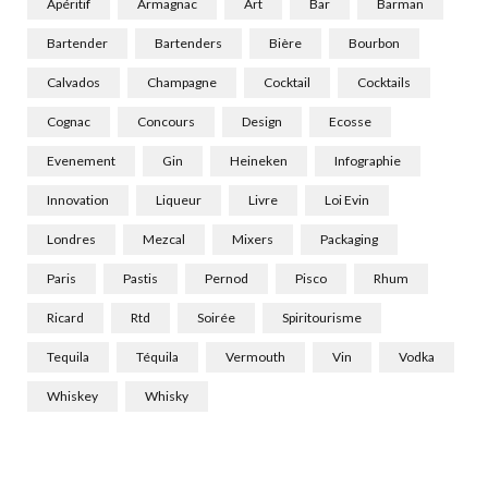
Apéritif
Armagnac
Art
Bar
Barman
Bartender
Bartenders
Bière
Bourbon
Calvados
Champagne
Cocktail
Cocktails
Cognac
Concours
Design
Ecosse
Evenement
Gin
Heineken
Infographie
Innovation
Liqueur
Livre
Loi Evin
Londres
Mezcal
Mixers
Packaging
Paris
Pastis
Pernod
Pisco
Rhum
Ricard
Rtd
Soirée
Spiritourisme
Tequila
Téquila
Vermouth
Vin
Vodka
Whiskey
Whisky