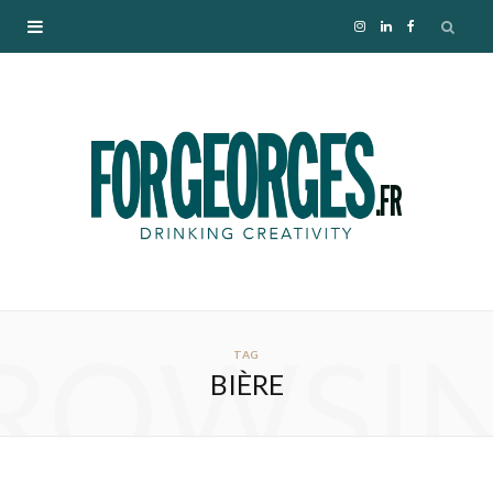
I
L
F
n
i
a
s
n
c
t
k
e
a
e
b
g
d
o
ROWSI
r
I
o
TAG
BIÈRE
a
n
k
m