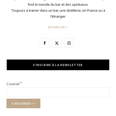
font le monde du bar et des spiritueux.
Toujours à trainer dans un bar, une distillerie, en France ou à
l'étranger.
EN SAVOIR +
F
X
I
a
(
n
c
T
s
S’INSCRIRE À LA NEWSLETTER
e
w
t
b
i
a
*
Courriel
o
t
g
o
t
r
k
e
a