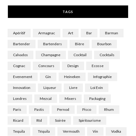
r
m
TAGS
)
Apéritif
Armagnac
Art
Bar
Barman
Bartender
Bartenders
Bière
Bourbon
Calvados
Champagne
Cocktail
Cocktails
Cognac
Concours
Design
Ecosse
Evenement
Gin
Heineken
Infographie
Innovation
Liqueur
Livre
Loi Evin
Londres
Mezcal
Mixers
Packaging
Paris
Pastis
Pernod
Pisco
Rhum
Ricard
Rtd
Soirée
Spiritourisme
Tequila
Téquila
Vermouth
Vin
Vodka