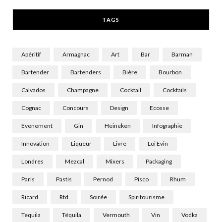
r
m
TAGS
)
Apéritif
Armagnac
Art
Bar
Barman
Bartender
Bartenders
Bière
Bourbon
Calvados
Champagne
Cocktail
Cocktails
Cognac
Concours
Design
Ecosse
Evenement
Gin
Heineken
Infographie
Innovation
Liqueur
Livre
Loi Evin
Londres
Mezcal
Mixers
Packaging
Paris
Pastis
Pernod
Pisco
Rhum
Ricard
Rtd
Soirée
Spiritourisme
Tequila
Téquila
Vermouth
Vin
Vodka