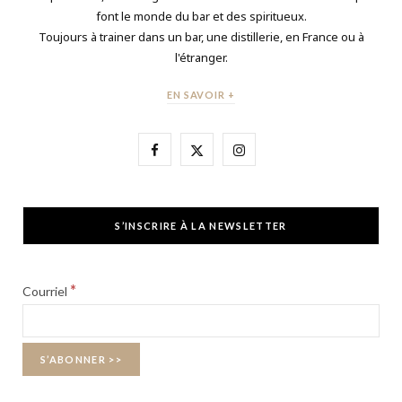
font le monde du bar et des spiritueux.
Toujours à trainer dans un bar, une distillerie, en France ou à
l'étranger.
EN SAVOIR +
F
X
I
a
(
n
c
T
s
S’INSCRIRE À LA NEWSLETTER
e
w
t
b
i
a
*
Courriel
o
t
g
o
t
r
k
e
a