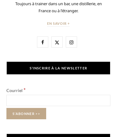
Toujours à trainer dans un bar, une distillerie, en
France ou à l'étranger.
EN SAVOIR +
F
X
I
a
(
n
c
T
s
S’INSCRIRE À LA NEWSLETTER
e
w
t
b
i
a
*
Courriel
o
t
g
o
t
r
k
e
a
r
m