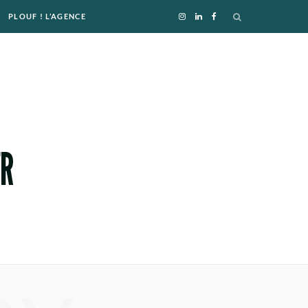
PLOUF ! L’AGENCE
I
L
F
n
i
a
s
n
c
t
k
e
a
e
b
g
d
o
r
I
o
a
n
k
m