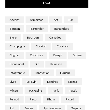
TAGS
)
Apéritif
Armagnac
Art
Bar
Barman
Bartender
Bartenders
Bière
Bourbon
Calvados
Champagne
Cocktail
Cocktails
Cognac
Concours
Design
Ecosse
Evenement
Gin
Heineken
Infographie
Innovation
Liqueur
Livre
Loi Evin
Londres
Mezcal
Mixers
Packaging
Paris
Pastis
Pernod
Pisco
Rhum
Ricard
Rtd
Soirée
Spiritourisme
Tequila