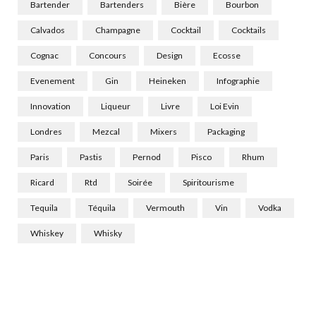
Bartender
Bartenders
Bière
Bourbon
Calvados
Champagne
Cocktail
Cocktails
Cognac
Concours
Design
Ecosse
Evenement
Gin
Heineken
Infographie
Innovation
Liqueur
Livre
Loi Evin
Londres
Mezcal
Mixers
Packaging
Paris
Pastis
Pernod
Pisco
Rhum
Ricard
Rtd
Soirée
Spiritourisme
Tequila
Téquila
Vermouth
Vin
Vodka
Whiskey
Whisky