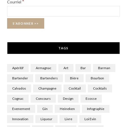
*
Courriel
o
t
g
o
t
r
k
e
a
r
m
TAGS
)
Apéritif
Armagnac
Art
Bar
Barman
Bartender
Bartenders
Bière
Bourbon
Calvados
Champagne
Cocktail
Cocktails
Cognac
Concours
Design
Ecosse
Evenement
Gin
Heineken
Infographie
Innovation
Liqueur
Livre
Loi Evin