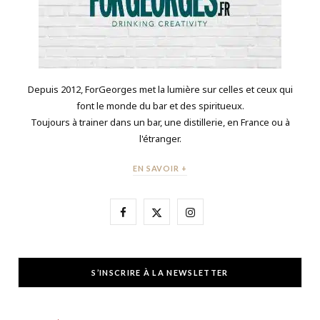
Depuis 2012, ForGeorges met la lumière sur celles et ceux qui
font le monde du bar et des spiritueux.
Toujours à trainer dans un bar, une distillerie, en France ou à
l'étranger.
EN SAVOIR +
F
X
I
a
(
n
c
T
s
S’INSCRIRE À LA NEWSLETTER
e
w
t
b
i
a