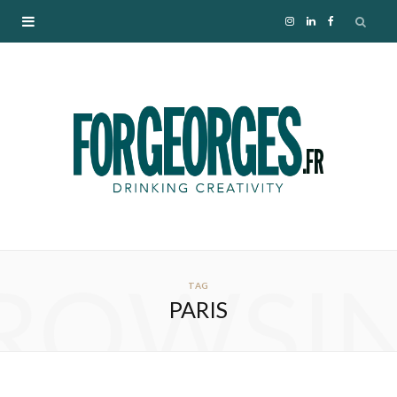
I
L
F
n
i
a
s
n
c
t
k
e
a
e
b
g
d
o
ROWSI
r
I
o
TAG
PARIS
a
n
k
m