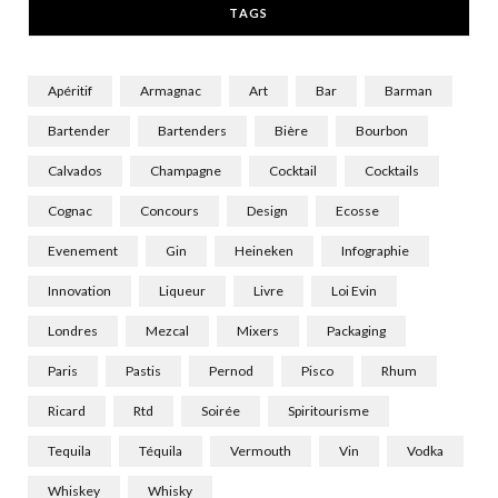
TAGS
)
Apéritif
Armagnac
Art
Bar
Barman
Bartender
Bartenders
Bière
Bourbon
Calvados
Champagne
Cocktail
Cocktails
Cognac
Concours
Design
Ecosse
Evenement
Gin
Heineken
Infographie
Innovation
Liqueur
Livre
Loi Evin
Londres
Mezcal
Mixers
Packaging
Paris
Pastis
Pernod
Pisco
Rhum
Ricard
Rtd
Soirée
Spiritourisme
Tequila
Téquila
Vermouth
Vin
Vodka
Whiskey
Whisky