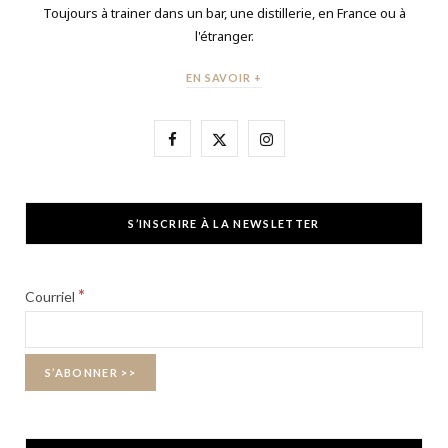
Toujours à trainer dans un bar, une distillerie, en France ou à
l'étranger.
EN SAVOIR +
F
X
I
a
(
n
c
T
s
S’INSCRIRE À LA NEWSLETTER
e
w
t
b
i
a
*
Courriel
o
t
g
o
t
r
k
e
a
r
m