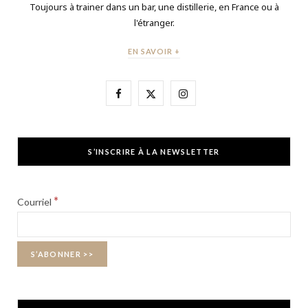
Toujours à trainer dans un bar, une distillerie, en France ou à
l'étranger.
EN SAVOIR +
F
X
I
a
(
n
c
T
s
S’INSCRIRE À LA NEWSLETTER
e
w
t
b
i
a
*
Courriel
o
t
g
o
t
r
k
e
a
r
m