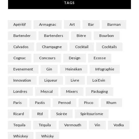
TAGS
)
Apéritif
Armagnac
Art
Bar
Barman
Bartender
Bartenders
Bière
Bourbon
Calvados
Champagne
Cocktail
Cocktails
Cognac
Concours
Design
Ecosse
Evenement
Gin
Heineken
Infographie
Innovation
Liqueur
Livre
Loi Evin
Londres
Mezcal
Mixers
Packaging
Paris
Pastis
Pernod
Pisco
Rhum
Ricard
Rtd
Soirée
Spiritourisme
Tequila
Téquila
Vermouth
Vin
Vodka
Whiskey
Whisky