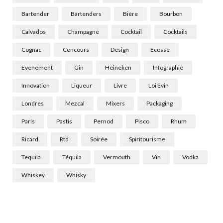
Bartender
Bartenders
Bière
Bourbon
Calvados
Champagne
Cocktail
Cocktails
Cognac
Concours
Design
Ecosse
Evenement
Gin
Heineken
Infographie
Innovation
Liqueur
Livre
Loi Evin
Londres
Mezcal
Mixers
Packaging
Paris
Pastis
Pernod
Pisco
Rhum
Ricard
Rtd
Soirée
Spiritourisme
Tequila
Téquila
Vermouth
Vin
Vodka
Whiskey
Whisky