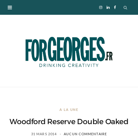
I
L
F
n
i
a
s
n
c
t
k
e
a
e
b
g
d
o
r
I
o
A LA UNE
a
n
k
Woodford Reserve Double Oaked
m
31 MARS 2014
AUCUN COMMENTAIRE