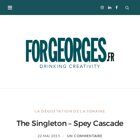
I
L
F
n
i
a
s
n
c
t
k
e
a
e
b
g
d
o
r
I
o
LA DÉGUSTATION DE LA SEMAINE
a
n
k
The Singleton – Spey Cascade
m
22 MAI 2015
UN COMMENTAIRE