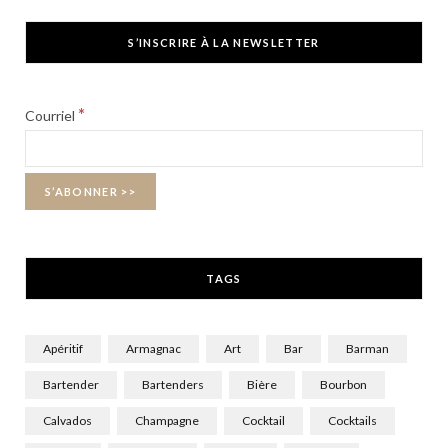
c
T
s
S’INSCRIRE À LA NEWSLETTER
e
w
t
b
i
a
*
Courriel
o
t
g
o
t
r
k
e
a
r
m
TAGS
)
Apéritif
Armagnac
Art
Bar
Barman
Bartender
Bartenders
Bière
Bourbon
Calvados
Champagne
Cocktail
Cocktails