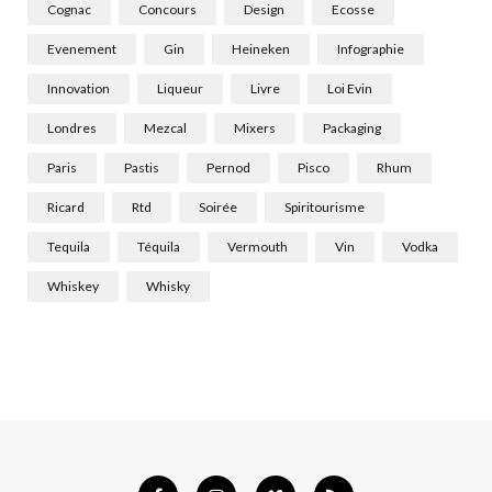
Cognac
Concours
Design
Ecosse
Evenement
Gin
Heineken
Infographie
Innovation
Liqueur
Livre
Loi Evin
Londres
Mezcal
Mixers
Packaging
Paris
Pastis
Pernod
Pisco
Rhum
Ricard
Rtd
Soirée
Spiritourisme
Tequila
Téquila
Vermouth
Vin
Vodka
Whiskey
Whisky