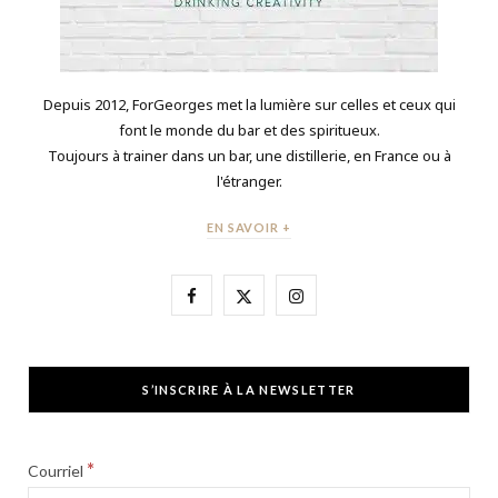
Depuis 2012, ForGeorges met la lumière sur celles et ceux qui
font le monde du bar et des spiritueux.
Toujours à trainer dans un bar, une distillerie, en France ou à
l'étranger.
EN SAVOIR +
F
X
I
a
(
n
c
T
s
S’INSCRIRE À LA NEWSLETTER
e
w
t
b
i
a
*
Courriel