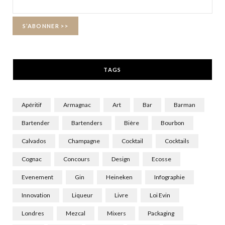
o
t
g
o
t
r
k
e
a
r
m
TAGS
)
Apéritif
Armagnac
Art
Bar
Barman
Bartender
Bartenders
Bière
Bourbon
Calvados
Champagne
Cocktail
Cocktails
Cognac
Concours
Design
Ecosse
Evenement
Gin
Heineken
Infographie
Innovation
Liqueur
Livre
Loi Evin
Londres
Mezcal
Mixers
Packaging