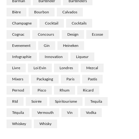
Barman
Bartender
Bartenders
Bière
Bourbon
Calvados
Champagne
Cocktail
Cocktails
Cognac
Concours
Design
Ecosse
Evenement
Gin
Heineken
Infographie
Innovation
Liqueur
Livre
Loi Evin
Londres
Mezcal
Mixers
Packaging
Paris
Pastis
Pernod
Pisco
Rhum
Ricard
Rtd
Soirée
Spiritourisme
Tequila
Téquila
Vermouth
Vin
Vodka
Whiskey
Whisky