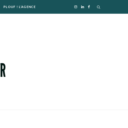
PLOUF ! L’AGENCE
I
L
F
n
i
a
s
n
c
t
k
e
a
e
b
g
d
o
r
I
o
a
n
k
m