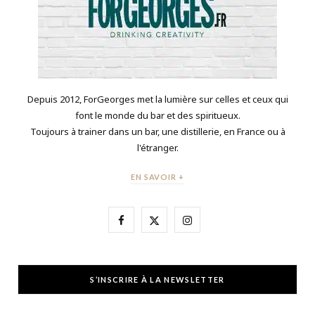
Depuis 2012, ForGeorges met la lumière sur celles et ceux qui
font le monde du bar et des spiritueux.
Toujours à trainer dans un bar, une distillerie, en France ou à
l'étranger.
EN SAVOIR +
F
X
I
a
(
n
c
T
s
S’INSCRIRE À LA NEWSLETTER
e
w
t