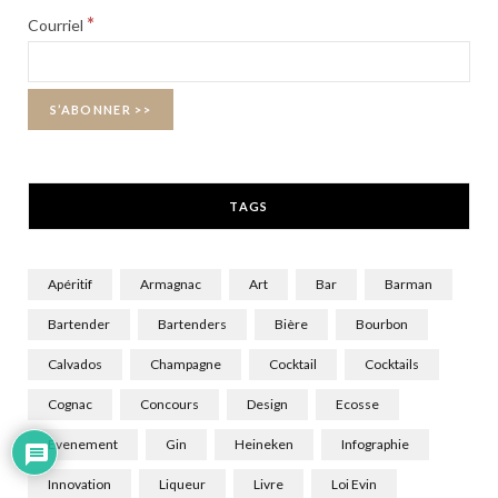
b
i
a
*
Courriel
o
t
g
o
t
r
k
e
a
r
m
TAGS
)
Apéritif
Armagnac
Art
Bar
Barman
Bartender
Bartenders
Bière
Bourbon
Calvados
Champagne
Cocktail
Cocktails
Cognac
Concours
Design
Ecosse
Evenement
Gin
Heineken
Infographie
Innovation
Liqueur
Livre
Loi Evin