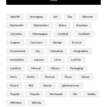
)
Apéritif
Armagnac
Art
Bar
Barman
Bartender
Bartenders
Bière
Bourbon
Calvados
Champagne
Cocktail
Cocktails
Cognac
Concours
Design
Ecosse
Evenement
Gin
Heineken
Infographie
Innovation
Liqueur
Livre
Loi Evin
Londres
Mezcal
Mixers
Packaging
Paris
Pastis
Pernod
Pisco
Rhum
Ricard
Rtd
Soirée
Spiritourisme
Tequila
Téquila
Vermouth
Vin
Vodka
Whiskey
Whisky