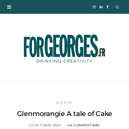
I
L
F
n
i
a
s
n
c
t
k
e
a
e
b
g
d
o
r
I
o
ALCOOL
a
n
k
Glenmorangie A tale of Cake
m
13 OCTOBRE 2020
UN COMMENTAIRE