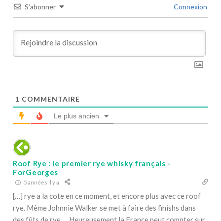
S’abonner
Connexion
1
COMMENTAIRE
Le plus ancien
Roof Rye : le premier rye whisky français -
ForGeorges
5 années il y a
[…] rye a la cote en ce moment, et encore plus avec ce roof
rye. Même Johnnie Walker se met à faire des finishs dans
des fûts de rye… Heureusement la France peut compter sur