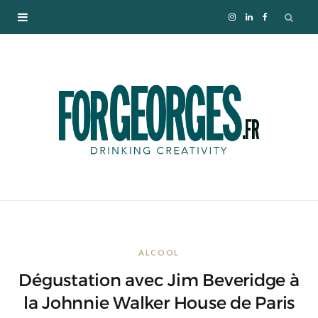
I
L
F
n
i
a
s
n
c
t
k
e
a
e
b
g
d
o
r
I
o
ALCOOL
a
n
k
Dégustation avec Jim Beveridge à
m
la Johnnie Walker House de Paris