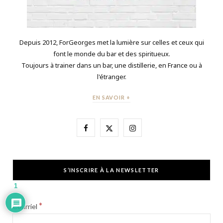
Depuis 2012, ForGeorges met la lumière sur celles et ceux qui
font le monde du bar et des spiritueux.
Toujours à trainer dans un bar, une distillerie, en France ou à
l'étranger.
EN SAVOIR +
F
X
I
a
(
n
c
T
s
S’INSCRIRE À LA NEWSLETTER
e
w
t
1
b
i
a
*
Courriel
o
t
g