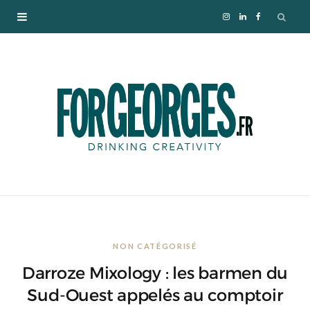
I
L
F
n
i
a
s
n
c
t
k
e
a
e
b
g
d
o
r
I
o
NON CATÉGORISÉ
a
n
k
Darroze Mixology : les barmen du
m
Sud-Ouest appelés au comptoir