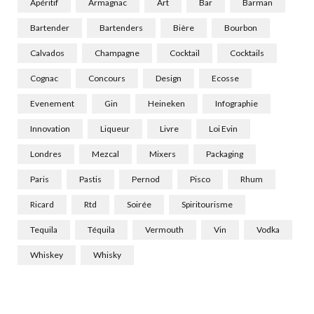
Apéritif
Armagnac
Art
Bar
Barman
Bartender
Bartenders
Bière
Bourbon
Calvados
Champagne
Cocktail
Cocktails
Cognac
Concours
Design
Ecosse
Evenement
Gin
Heineken
Infographie
Innovation
Liqueur
Livre
Loi Evin
Londres
Mezcal
Mixers
Packaging
Paris
Pastis
Pernod
Pisco
Rhum
Ricard
Rtd
Soirée
Spiritourisme
Tequila
Téquila
Vermouth
Vin
Vodka
Whiskey
Whisky