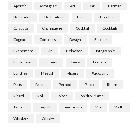
Apéritif
Armagnac
Art
Bar
Barman
Bartender
Bartenders
Bière
Bourbon
Calvados
Champagne
Cocktail
Cocktails
Cognac
Concours
Design
Ecosse
Evenement
Gin
Heineken
Infographie
Innovation
Liqueur
Livre
Loi Evin
Londres
Mezcal
Mixers
Packaging
Paris
Pastis
Pernod
Pisco
Rhum
Ricard
Rtd
Soirée
Spiritourisme
Tequila
Téquila
Vermouth
Vin
Vodka
Whiskey
Whisky