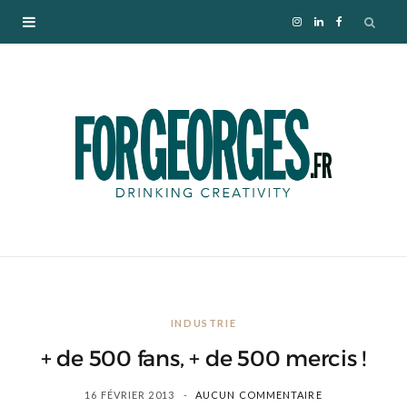
I
L
F
n
i
a
s
n
c
t
k
e
a
e
b
g
d
o
r
I
o
INDUSTRIE
a
n
k
+ de 500 fans, + de 500 mercis !
m
16 FÉVRIER 2013
AUCUN COMMENTAIRE