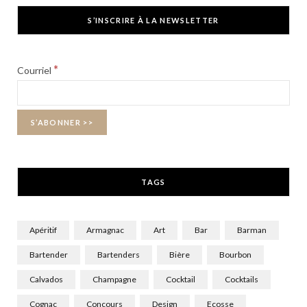
c
T
s
S’INSCRIRE À LA NEWSLETTER
e
w
t
b
i
a
*
Courriel
o
t
g
o
t
r
k
e
a
r
m
TAGS
)
Apéritif
Armagnac
Art
Bar
Barman
Bartender
Bartenders
Bière
Bourbon
Calvados
Champagne
Cocktail
Cocktails
Cognac
Concours
Design
Ecosse