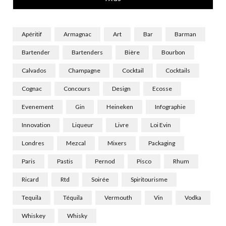
)
Apéritif
Armagnac
Art
Bar
Barman
Bartender
Bartenders
Bière
Bourbon
Calvados
Champagne
Cocktail
Cocktails
Cognac
Concours
Design
Ecosse
Evenement
Gin
Heineken
Infographie
Innovation
Liqueur
Livre
Loi Evin
Londres
Mezcal
Mixers
Packaging
Paris
Pastis
Pernod
Pisco
Rhum
Ricard
Rtd
Soirée
Spiritourisme
Tequila
Téquila
Vermouth
Vin
Vodka
Whiskey
Whisky