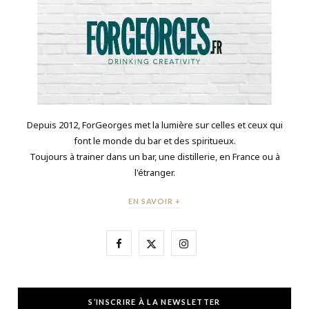
Depuis 2012, ForGeorges met la lumière sur celles et ceux qui
font le monde du bar et des spiritueux.
Toujours à trainer dans un bar, une distillerie, en France ou à
l'étranger.
EN SAVOIR +
F
X
I
a
(
n
c
T
s
S’INSCRIRE À LA NEWSLETTER