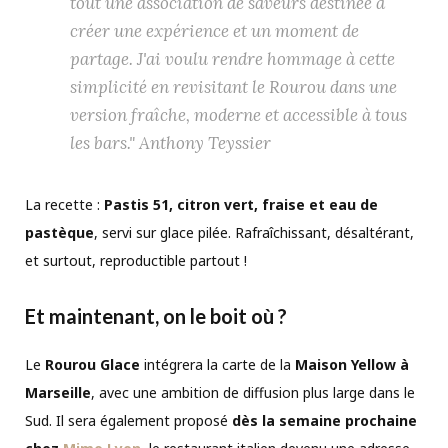
tout une association de saveurs destinée à
créer une expérience et un moment de
partage. J'ai voulu rendre hommage à cette
simplicité en revisitant le Rourou dans une
version fraîche, moderne et accessible à tous
les bars."
Anthony Teyssier
La recette :
Pastis 51, citron vert, fraise et eau de
pastèque
, servi sur glace pilée. Rafraîchissant, désaltérant,
et surtout, reproductible partout !
Et maintenant, on le boit où ?
Le
Rourou Glace
intégrera la carte de la
Maison Yellow à
Marseille
, avec une ambition de diffusion plus large dans le
Sud. Il sera également proposé
dès la semaine prochaine