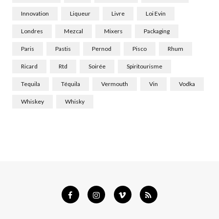
Innovation
Liqueur
Livre
Loi Evin
Londres
Mezcal
Mixers
Packaging
Paris
Pastis
Pernod
Pisco
Rhum
Ricard
Rtd
Soirée
Spiritourisme
Tequila
Téquila
Vermouth
Vin
Vodka
Whiskey
Whisky