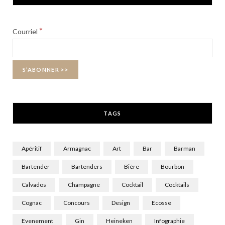
e
w
t
b
i
a
*
Courriel
o
t
g
o
t
r
k
e
a
r
m
TAGS
)
Apéritif
Armagnac
Art
Bar
Barman
Bartender
Bartenders
Bière
Bourbon
Calvados
Champagne
Cocktail
Cocktails
Cognac
Concours
Design
Ecosse
Evenement
Gin
Heineken
Infographie