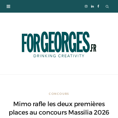
I
L
F
n
i
a
s
n
c
t
k
e
a
e
b
g
d
o
r
I
o
CONCOURS
a
n
k
Mimo rafle les deux premières
m
places au concours Massilia 2026