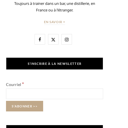
Toujours à trainer dans un bar, une distillerie, en
France ou à l'étranger.
EN SAVOIR +
F
X
I
a
(
n
c
T
s
S’INSCRIRE À LA NEWSLETTER
e
w
t
b
i
a
*
Courriel
o
t
g
o
t
r
k
e
a
r
m