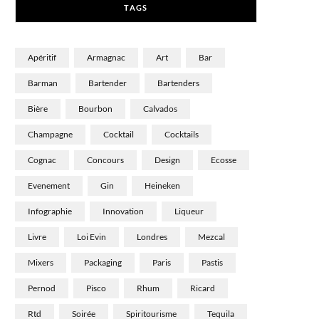
TAGS
)
Apéritif
Armagnac
Art
Bar
Barman
Bartender
Bartenders
Bière
Bourbon
Calvados
Champagne
Cocktail
Cocktails
Cognac
Concours
Design
Ecosse
Evenement
Gin
Heineken
Infographie
Innovation
Liqueur
Livre
Loi Evin
Londres
Mezcal
Mixers
Packaging
Paris
Pastis
Pernod
Pisco
Rhum
Ricard
Rtd
Soirée
Spiritourisme
Tequila