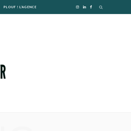
PLOUF ! L’AGENCE
I
L
F
n
i
a
s
n
c
t
k
e
a
e
b
g
d
o
r
I
o
a
n
k
m