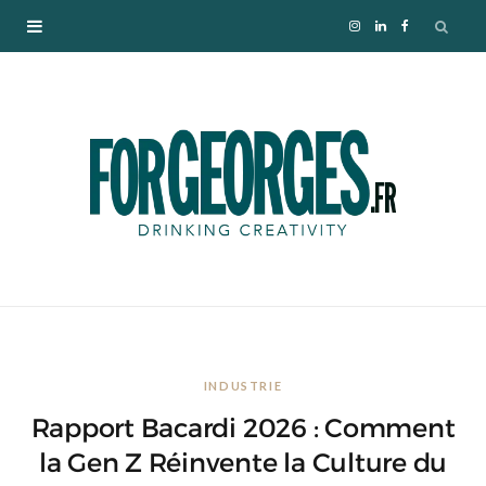
I
L
F
n
i
a
s
n
c
t
k
e
a
e
b
g
d
o
r
I
o
INDUSTRIE
a
n
k
Rapport Bacardi 2026 : Comment
m
la Gen Z Réinvente la Culture du