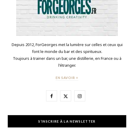
Depuis 2012, ForGeorges met la lumière sur celles et ceux qui
font le monde du bar et des spiritueux.
Toujours à trainer dans un bar, une distillerie, en France ou à
l'étranger.
EN SAVOIR +
F
X
I
a
(
n
c
T
s
S’INSCRIRE À LA NEWSLETTER
e
w
t