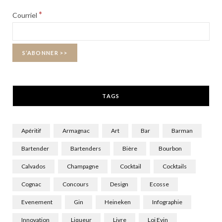
b
i
a
*
Courriel
o
t
g
o
t
r
k
e
a
r
m
TAGS
)
Apéritif
Armagnac
Art
Bar
Barman
Bartender
Bartenders
Bière
Bourbon
Calvados
Champagne
Cocktail
Cocktails
Cognac
Concours
Design
Ecosse
Evenement
Gin
Heineken
Infographie
Innovation
Liqueur
Livre
Loi Evin