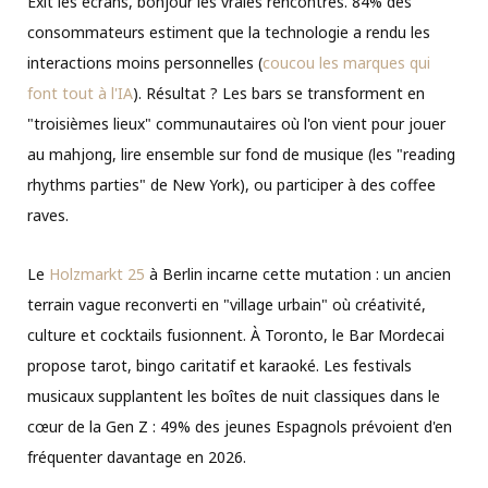
Exit les écrans, bonjour les vraies rencontres. 84% des
consommateurs estiment que la technologie a rendu les
interactions moins personnelles (
coucou les marques qui
font tout à l'IA
). Résultat ? Les bars se transforment en
"troisièmes lieux" communautaires où l'on vient pour jouer
au mahjong, lire ensemble sur fond de musique (les "reading
rhythms parties" de New York), ou participer à des coffee
raves.
Le
Holzmarkt 25
à Berlin incarne cette mutation : un ancien
terrain vague reconverti en "village urbain" où créativité,
culture et cocktails fusionnent. À Toronto, le Bar Mordecai
propose tarot, bingo caritatif et karaoké. Les festivals
musicaux supplantent les boîtes de nuit classiques dans le
cœur de la Gen Z : 49% des jeunes Espagnols prévoient d'en
fréquenter davantage en 2026.