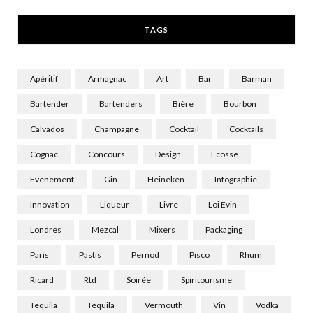
r
m
TAGS
)
Apéritif
Armagnac
Art
Bar
Barman
Bartender
Bartenders
Bière
Bourbon
Calvados
Champagne
Cocktail
Cocktails
Cognac
Concours
Design
Ecosse
Evenement
Gin
Heineken
Infographie
Innovation
Liqueur
Livre
Loi Evin
Londres
Mezcal
Mixers
Packaging
Paris
Pastis
Pernod
Pisco
Rhum
Ricard
Rtd
Soirée
Spiritourisme
Tequila
Téquila
Vermouth
Vin
Vodka