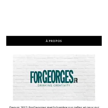
À PROPOS
Depuis 2012, ForGeorges met la lumière sur celles et ceux qui