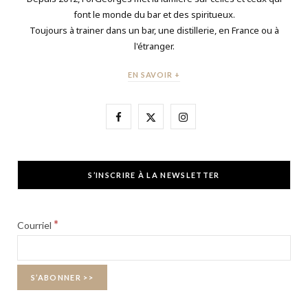
font le monde du bar et des spiritueux.
Toujours à trainer dans un bar, une distillerie, en France ou à
l'étranger.
EN SAVOIR +
F
X
I
a
(
n
c
T
s
S’INSCRIRE À LA NEWSLETTER
e
w
t
b
i
a
*
Courriel
o
t
g
o
t
r
k
e
a