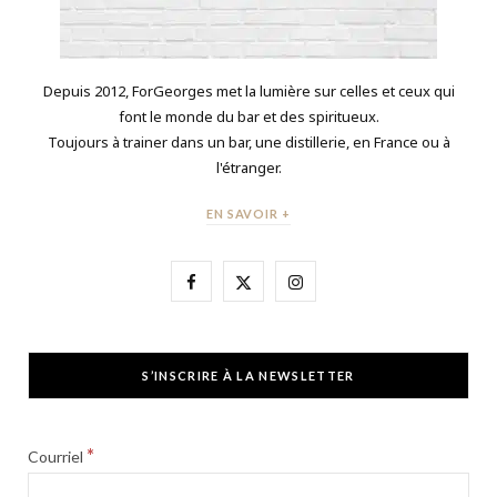
Depuis 2012, ForGeorges met la lumière sur celles et ceux qui
font le monde du bar et des spiritueux.
Toujours à trainer dans un bar, une distillerie, en France ou à
l'étranger.
EN SAVOIR +
F
X
I
a
(
n
c
T
s
S’INSCRIRE À LA NEWSLETTER
e
w
t
b
i
a
*
Courriel
o
t
g