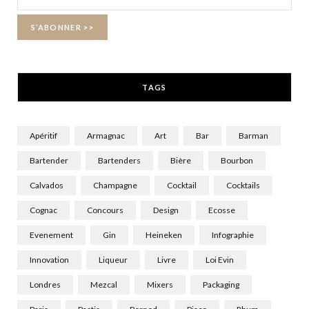
o
t
r
k
e
a
r
m
TAGS
)
Apéritif
Armagnac
Art
Bar
Barman
Bartender
Bartenders
Bière
Bourbon
Calvados
Champagne
Cocktail
Cocktails
Cognac
Concours
Design
Ecosse
Evenement
Gin
Heineken
Infographie
Innovation
Liqueur
Livre
Loi Evin
Londres
Mezcal
Mixers
Packaging