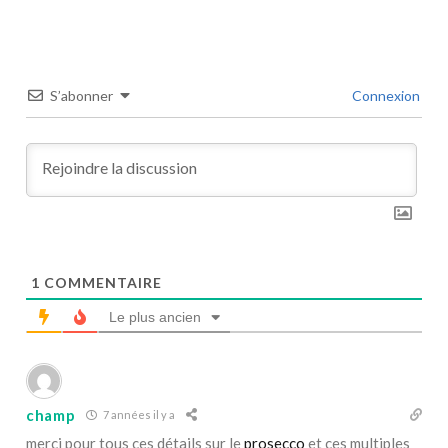
S’abonner
Connexion
1
COMMENTAIRE
Le plus ancien
champ
7 années il y a
merci pour tous ces détails sur le
prosecco
et ces multiples