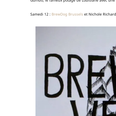
Gumbo, le fameux potage de Louisiane avec une
Samedi 12 :
BrewDog Brussels
et Nichole Richard