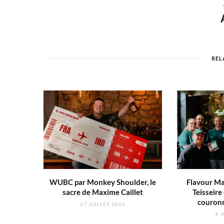
REL
WUBC par Monkey Shoulder, le
Flavour Ma
sacre de Maxime Caillet
Teisseire 
couron
27 JUILLET 2026
9 J