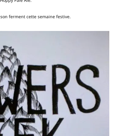
 Hoppy Pale Ale.
son ferment cette semaine festive.