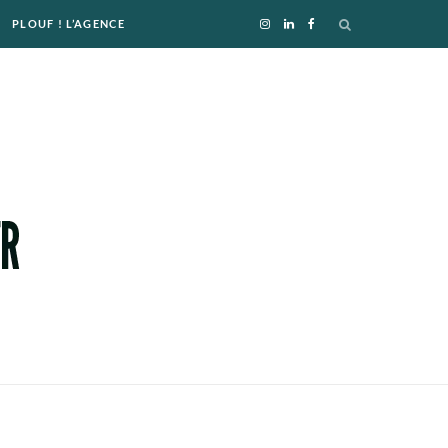
PLOUF ! L’AGENCE
I
L
F
n
i
a
s
n
c
t
k
e
a
e
b
g
d
o
r
I
o
a
n
k
m