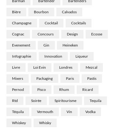
Barman
Bartender
Bartenders
Bière
Bourbon
Calvados
Champagne
Cocktail
Cocktails
Cognac
Concours
Design
Ecosse
Evenement
Gin
Heineken
Infographie
Innovation
Liqueur
Livre
Loi Evin
Londres
Mezcal
Mixers
Packaging
Paris
Pastis
Pernod
Pisco
Rhum
Ricard
Rtd
Soirée
Spiritourisme
Tequila
Téquila
Vermouth
Vin
Vodka
Whiskey
Whisky