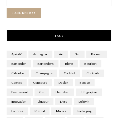
o
t
r
k
e
a
r
m
TAGS
)
Apéritif
Armagnac
Art
Bar
Barman
Bartender
Bartenders
Bière
Bourbon
Calvados
Champagne
Cocktail
Cocktails
Cognac
Concours
Design
Ecosse
Evenement
Gin
Heineken
Infographie
Innovation
Liqueur
Livre
Loi Evin
Londres
Mezcal
Mixers
Packaging