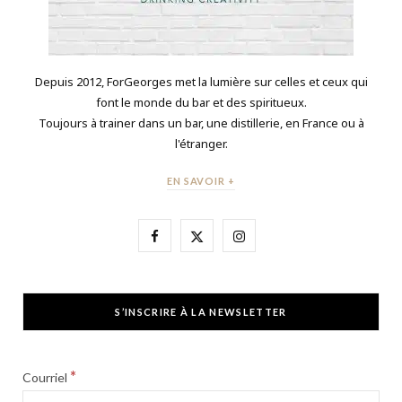
Depuis 2012, ForGeorges met la lumière sur celles et ceux qui
font le monde du bar et des spiritueux.
Toujours à trainer dans un bar, une distillerie, en France ou à
l'étranger.
EN SAVOIR +
F
X
I
a
(
n
c
T
s
S’INSCRIRE À LA NEWSLETTER
e
w
t
b
i
a
*
Courriel
o
t
g