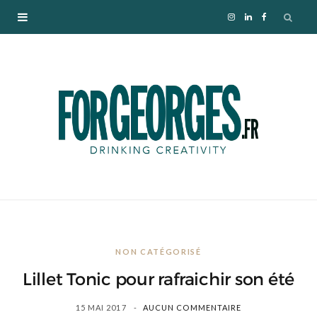
I
L
F
n
i
a
s
n
c
t
k
e
a
e
b
g
d
o
r
I
o
NON CATÉGORISÉ
a
n
k
Lillet Tonic pour rafraichir son été
m
15 MAI 2017
AUCUN COMMENTAIRE