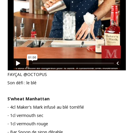
FAYÇAL @OCTOPUS
Son défi : le blé
S’wheat Manhattan
- 4cl Maker’s Mark infusé au blé torréfié
- 1cl vermouth sec
- 1cl vermouth rouge
- Bar Spoon de sirop d’érable