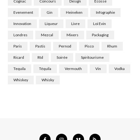
Cognac
Concours
Design
Ecosse
Evenement
Gin
Heineken
Infographie
Innovation
Liqueur
Livre
Loi Evin
Londres
Mezcal
Mixers
Packaging
Paris
Pastis
Pernod
Pisco
Rhum
Ricard
Rtd
Soirée
Spiritourisme
Tequila
Téquila
Vermouth
Vin
Vodka
Whiskey
Whisky