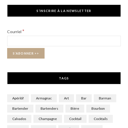
c
T
s
S’INSCRIRE À LA NEWSLETTER
e
w
t
b
i
a
*
Courriel
o
t
g
o
t
r
k
e
a
r
m
TAGS
)
Apéritif
Armagnac
Art
Bar
Barman
Bartender
Bartenders
Bière
Bourbon
Calvados
Champagne
Cocktail
Cocktails